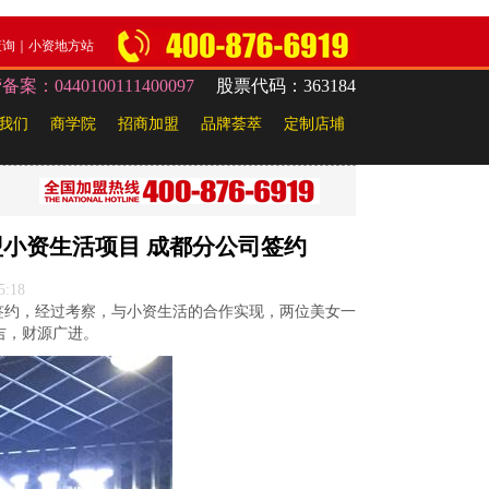
查询
｜
小资地方站
：0440100111400097
股票代码：363184
我们
商学院
招商加盟
品牌荟萃
定制店埔
小资生活项目 成都分公司签约
5:18
签约，经过考察，与小资生活的合作实现，两位美女一
吉，财源广进。