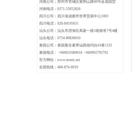
河南公司：郑州市管城区紫荆山路60号金成国贸
河南电话：0371-
55052826
四川公司：
四川省成都市世界贸易中心1003
四川电话：
028-84195651
汕头公司：汕头市澄海区凤新一路3巷路墘7号4楼
汕头电话：0754-89836010
泰国公司：泰国曼谷素蒂讪因他玛拉43巷1335
泰国电话： +660631680618 +660992792792
官方网站：www.teenix.net
全国热线：400-876-6919