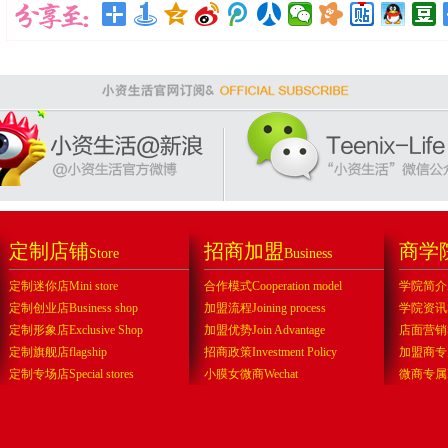
定制店铺
招商加盟
商学
Store
Business
定制迷你店Mini store
合作模式Cooperation model
学院简介Abo
定制创业店Business shop
加盟流程Joining process
学院资讯Sch
定制形象店Exclusive Shop
加盟优势Join Advantage
店面营销Sto
定制旗舰店flagship
招商政策Investment Policy
加盟商专属f
定制专场店Special stores
小膜女微商Wechat
微商专属Exc