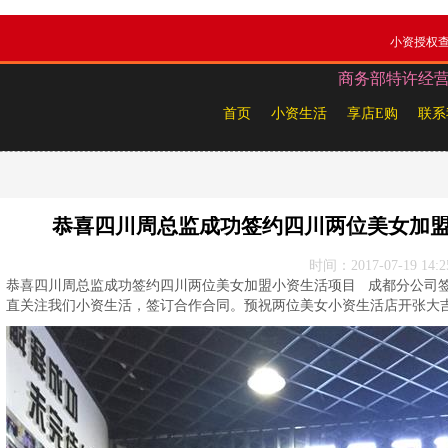
小资授权
商务部特许经营备案
首页
小资生活
享店E购
联系
恭喜四川周总监成功签约四川两位美女加盟
时间：2017-07-19 14:2
恭喜四川周总监成功签约四川两位美女加盟小资生活项目 成都分公司
直关注我们小资生活，签订合作合同。预祝两位美女小资生活店开张大