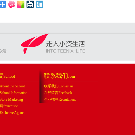
院
联系我们
School
Join
ut the School
联系我们Contact us
ool Information
在线留言Feedback
re Marketing
企业招聘Recruitment
ranchisee
lusive Agents