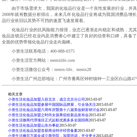
由于市场需求大，我国的化妆品行业是一个良性发展的行业，并
2008年就有数据分析得出，未来几年化妆品行业将成为我国消费品增长
品行业依旧以其势不可挡的速度飞速发展着。
化妆品行业的抗风险能力很强，业态已逐渐走向稳定和成熟，尤
妆品连锁店已经在业内及消费者心中建立了良好的信誉和口碑，具备了
全面的优势带领化妆品行业走向巅峰。
小资生活联系电话：400-888-0375
小资生活官方网站：teenixlife.com
小资生活微信公众号：teenix-life、teenix28
小资生活广州总部地址：广州市番禺区钟村镇钟一工业区白山路47
相关文章
小资生活化妆品加盟入驻北京，成立北京分公司
2015-03-07
小资生活化妆品加盟参展中国国际品牌展，引全场关注
2015-03-07
小资生活化妆品加盟六周年庆暨第十八届美妆财富研讨会
2015-03-07
小资生活化妆品加盟之时尚女孩果缤纷新品发布会
2015-03-07
小资生活微商代理项目正式起航优惠多多全国招商
2015-03-07
小资生活化妆品加盟山东办事处
2015-03-07
小资生活化妆品加盟首获商业特许经营备案
2015-03-07
小资生活撤百万基金成立商学院，加盟培训，开业更火
2015-03-07