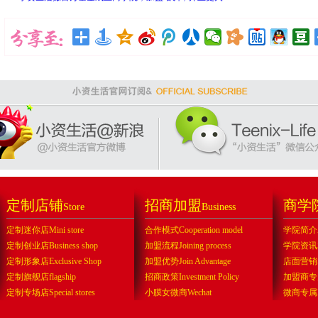
定制店铺
招商加盟
商学
Store
Business
定制迷你店Mini store
合作模式Cooperation model
学院简介Abo
定制创业店Business shop
加盟流程Joining process
学院资讯Sch
定制形象店Exclusive Shop
加盟优势Join Advantage
店面营销Sto
定制旗舰店flagship
招商政策Investment Policy
加盟商专属f
定制专场店Special stores
小膜女微商Wechat
微商专属Exc