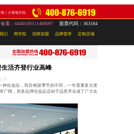
查询
｜
小资地方站
：0440100111400097
股票代码：363184
我们
商学院
招商加盟
品牌荟萃
定制店埔
资生活齐登行业高峰
1:07
一种化妆品，而且根据季节的不同，一年需要多次更
常广阔，而多品牌化妆品店由于品类齐全成了广大女