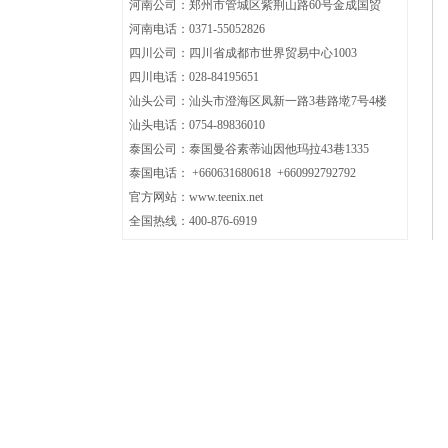
河南公司：郑州市管城区紫荆山路60号金成国贸
河南电话：0371-
55052826
四川公司：
四川省成都市世界贸易中心1003
四川电话：
028-84195651
汕头公司：汕头市澄海区凤新一路3巷路墘7号4楼
汕头电话：0754-89836010
泰国公司：泰国曼谷素蒂讪因他玛拉43巷1335
泰国电话： +660631680618 +660992792792
官方网站：www.teenix.net
全国热线：400-876-6919