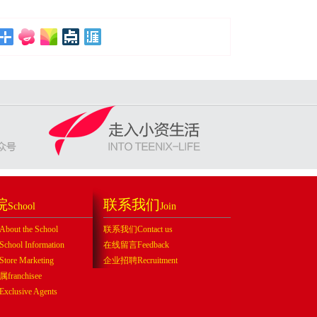
院
联系我们
School
Join
ut the School
联系我们Contact us
ool Information
在线留言Feedback
re Marketing
企业招聘Recruitment
ranchisee
lusive Agents