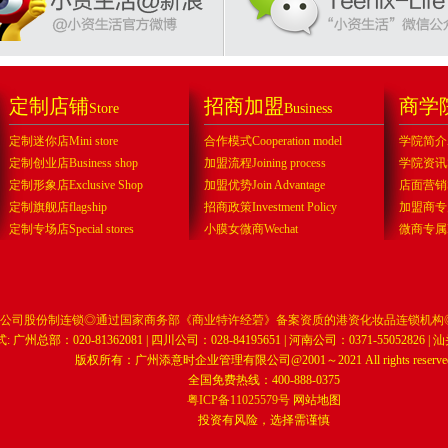
定制店铺
招商加盟
商学
Store
Business
定制迷你店Mini store
合作模式Cooperation model
学院简介Abo
定制创业店Business shop
加盟流程Joining process
学院资讯Sch
定制形象店Exclusive Shop
加盟优势Join Advantage
店面营销Sto
定制旗舰店flagship
招商政策Investment Policy
加盟商专属f
定制专场店Special stores
小膜女微商Wechat
微商专属Exc
公司股份制连锁◎通过国家商务部《商业特许经菪》备案资质的港资化妆品连锁机构
 广州总部：020-81362081 | 四川公司：028-84195651 | 河南公司：0371-55052826 | 汕
版权所有：广州添意时企业管理有限公司@2001～2021 All rights reserve
全国免费热线：400-888-0375
粤ICP备11025579号
网站地图
投资有风险，选择需谨慎