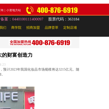
查询
｜
小资地方站
：0440100111400097
股票代码：363184
我们
商学院
招商加盟
品牌荟萃
定制店埔
大的财富创造力
4:23
，
预计
2023年我国化妆品市场规模将达3215亿元。随
加。