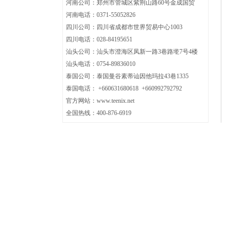
河南公司：郑州市管城区紫荆山路60号金成国贸
河南电话：0371-
55052826
四川公司：
四川省成都市世界贸易中心1003
四川电话：
028-84195651
汕头公司：汕头市澄海区凤新一路3巷路墘7号4楼
汕头电话：0754-89836010
泰国公司：泰国曼谷素蒂讪因他玛拉43巷1335
泰国电话： +660631680618 +660992792792
官方网站：www.teenix.net
全国热线：400-876-6919