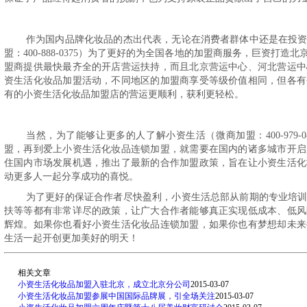
作为国内品牌化妆品的杰出代表，无论在消费者群体中还是在投
盟：400-888-0375）为了更好的为全国各地的加盟商服务，巨资打
盟商提供最快最齐全的开店营运扶持，而且北京营运中心、河北营运中
资生活化妆品加盟活动，不同地区的加盟商享受等级价值相同，但各有
有的小资生活化妆品加盟店的营运更顺利，获利更轻松。
当然，为了能够让更多的人了解小资生活（微商加盟：400-979
盟，再到爱上小资生活化妆品连锁加盟，就需要在国内的诸多城市开启
住国内市场发展机遇，推出了最新的合作加盟政策，旨在让小资生活化
动更多人一起分享成功的喜悦。
为了更好的保证合作者尽快盈利，小资生活总部从前期的专业培
扶等等都有非常详尽的政策，让广大合作者能够真正实现低成本、低风
辉煌。如果你也看好小资生活化妆品连锁加盟，如果你也有梦想却未来
生活一起开创更加美好的明天！
相关文章
小资生活化妆品加盟入驻北京，成立北京分公司
2015-03-07
小资生活化妆品加盟参展中国国际品牌展，引全场关注
2015-03-07