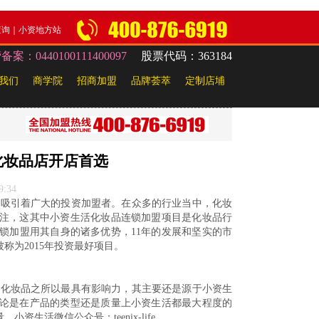
查询
｜
小资地方站
：0440100111400097
股票代码：363184
我们
商学院
招商加盟
品牌荟萃
定制店埔
化妆品店开店首选
9:34
目吸引着广大的投资加盟者。在众多的行业当中，化妆
注，这其中小资生活化妆品连锁加盟项目是化妆品行
化妆品连锁加盟用其自身的诸多优势，11年的发展和坚实的市
为2015年投资最好项目。
活化妆品之所以最具有影响力，其主要还是源于小资生
论是在产品的类型还是质量上小资生活都最大程度的
活微信公众号：teenix-life