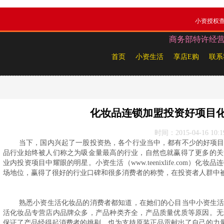
小资授权
商务部特许经营备案
首页
小资生活
享店E购
联系
化妆品连锁加盟投资好项目
时间：2015-04-16 10:1
当下，国内兴起了一股投资热，各个行业当中，都有不少的好项
品行业始终被人们称之为吸金量最高的行业，自然也就赢得了更多的关
业内投资项目中耀眼的明星。小资生活（www.teenixlife.com）
场地位，赢得了很好的行业口碑和很多消费者的称赞，在投资者人群中被称
熟悉小资生活化妆品的消费者都知道，在她们的心目当中小资生
活化妆品专营店内品牌众多，产品种类齐全，产品质量优质等原因。无
保证了产品经得起消费者的挑剔，也为支持原装正品贡献出了自己的力量。小资生