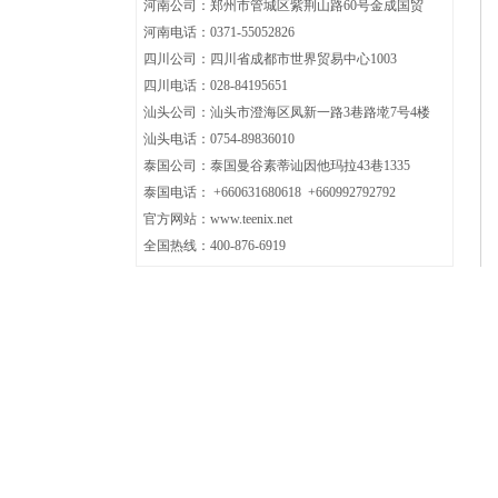
河南公司：郑州市管城区紫荆山路60号金成国贸
河南电话：0371-
55052826
四川公司：
四川省成都市世界贸易中心1003
四川电话：
028-84195651
汕头公司：汕头市澄海区凤新一路3巷路墘7号4楼
汕头电话：0754-89836010
泰国公司：泰国曼谷素蒂讪因他玛拉43巷1335
泰国电话： +660631680618 +660992792792
官方网站：www.teenix.net
全国热线：400-876-6919